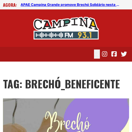
AGORA:
APAE Campina Grande promove Brechó Solidário nesta terça (12)
APAE Campina Grande promove Brechó Solidário nesta terça (12)
TAG: BRECHÓ_BENEFICENTE