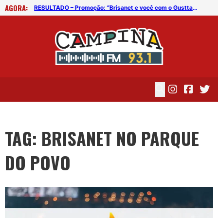
AGORA:
RESULTADO – Promoção: “Brisanet e você com o Gusttavo Lima no Camarote Arretado”
RESULTADO – Promoção: “Brisanet e você com o Gusttavo Lima no Camarote Arretado”
TAG: BRISANET NO PARQUE
DO POVO