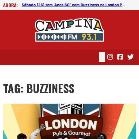
AGORA:
Sábado (26) tem ‘Anos 60” com Buzziness na London Pub
Sábado (26) tem ‘Anos 60” com Buzziness na London Pub
TAG: BUZZINESS