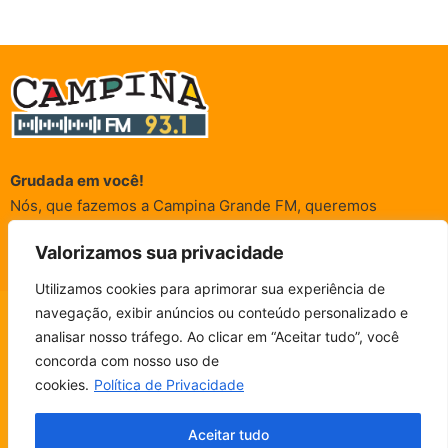
Grudada em você!
Nós, que fazemos a Campina Grande FM, queremos
agradecer a cada um dos ouvintes e internautas que nos
Valorizamos sua privacidade
acompanham sempre. É para vocês que a Rádio existe e por
vocês que as informações (informativas, de entretenimento,
Utilizamos cookies para aprimorar sua experiência de
promocionais e de conscientização) são realizadas.
navegação, exibir anúncios ou conteúdo personalizado e
CAMPINA FM - AO VIVO
analisar nosso tráfego. Ao clicar em “Aceitar tudo”, você
ESCUTE SEM PARAR!
BAIXE O NOSSO APP.
concorda com nosso uso de
© Campina FM 1978 – 2026.
Termos de Uso
|
Política de
cookies.
Política de Privacidade
Privacidade
Fala, ouvinte!
Desenvolvido pela
rox Publicidade
Aceitar tudo