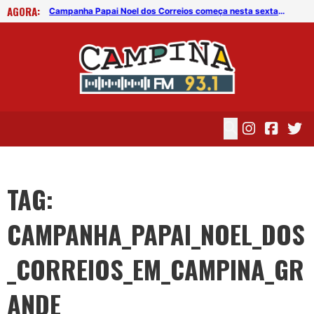
AGORA:
Campanha Papai Noel dos Correios começa nesta sexta (17) na Paraíba
Campanha Papai Noel dos Correios começa nesta sexta (17) na Paraíba
TAG:
CAMPANHA_PAPAI_NOEL_DOS
_CORREIOS_EM_CAMPINA_GR
ANDE