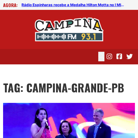
AGORA:
Como que as pessoas emocionalmente inteligentes estão lidando com o Covid-19?
Rádio Espinharas recebe a Medalha Hilton Motta no I MIDIACOMPB
TAG: CAMPINA-GRANDE-PB