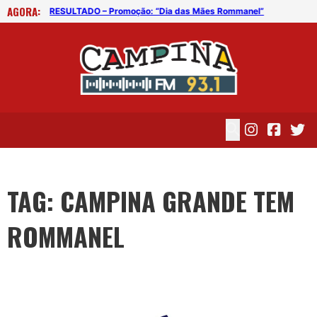
AGORA:
el”
RESULTADO – Promoção: “Dia das Mães Rommanel”
RES
TAG: CAMPINA GRANDE TEM
ROMMANEL