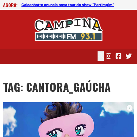
AGORA:
im”
Calcanhotto anuncia nova tour do show “Partimpim”
Cal
TAG: CANTORA_GAÚCHA