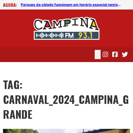
AGORA:
Confira a programação dos eventos religiosos do Carnaval da Paz 2024 em CG
Parques da cidade funcionam em horário especial neste Carnaval
TAG:
CARNAVAL_2024_CAMPINA_G
RANDE