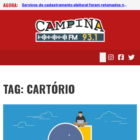
AGORA:
Cartórios da PB passam a realizar serviços de regularização de CPF
Serviços de cadastramento eleitoral foram retomados nesta quarta (09)
TAG: CARTÓRIO