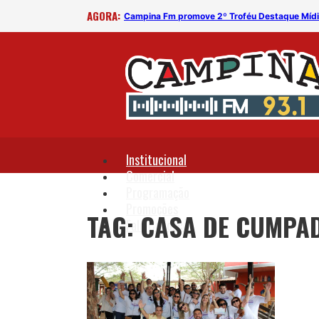
AGORA:
Campina Fm promove 2º Troféu Destaque Míd
Institucional
Comercial
Programação
Promoções
TAG: CASA DE CUMPA
Fale Conosco