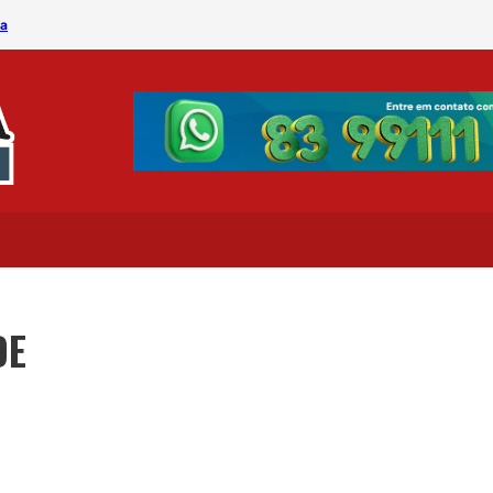
ia
Campina Fm promove 2º T
DE