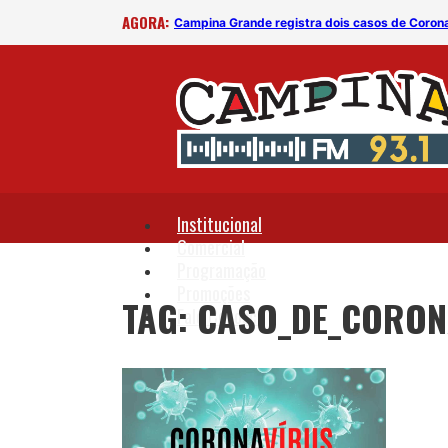
AGORA:
Campina Grande registra dois casos de Coron
Institucional
Comercial
Programação
Promoções
TAG: CASO_DE_CORO
Fale Conosco