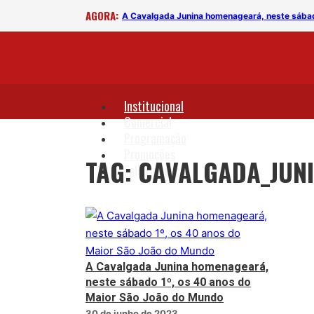
AGORA:
 Maior São João do Mundo
A Cavalgada Junina homenageará, neste sábad
Institucional
Comercial
Programação
Promoções
TAG: CAVALGADA_JUN
Fale Conosco
A Cavalgada Junina homenageará,
neste sábado 1º, os 40 anos do
Maior São João do Mundo
30 de junho de 2023