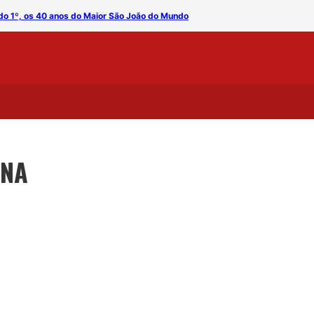
o 1º, os 40 anos do Maior São João do Mundo
A Cavalgada Junina homen
INA