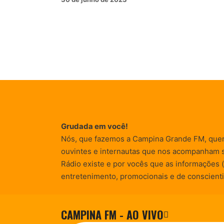
Grudada em você!
Nós, que fazemos a Campina Grande FM, que
ouvintes e internautas que nos acompanham 
Rádio existe e por vocês que as informações (
entretenimento, promocionais e de conscienti
CAMPINA FM - AO VIVO
© Campina FM 1978 – 2026.
Termos de Uso
|
Desenvolvido pela
rox Publicidade