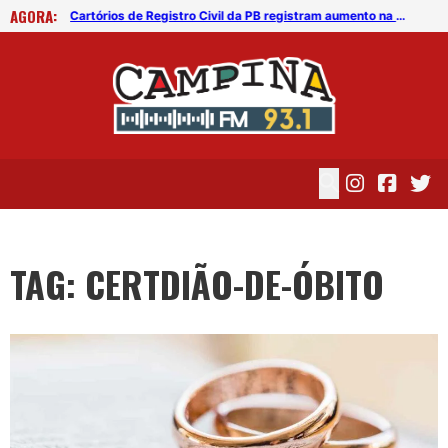
AGORA:
Cartórios de Registro Civil da PB registram aumento na procura por casamentos durante pandemia
Cartórios de Registro Civil da PB registram aumento na procura por casamentos durante pandemia
TAG: CERTDIÃO-DE-ÓBITO