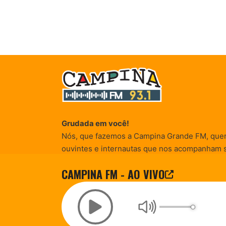
Grudada em você!
Nós, que fazemos a Campina Grande FM, que
ouvintes e internautas que nos acompanham 
Rádio existe e por vocês que as informações (
CAMPINA FM - AO VIVO
entretenimento, promocionais e de conscienti
© Campina FM 1978 – 2026.
Termos de Uso
|
Desenvolvido pela
rox Publicidade