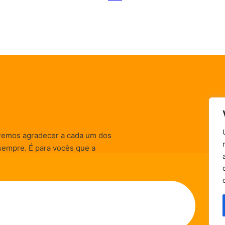
remos agradecer a cada um dos
sempre. É para vocês que a
informativas, de
zação) são realizadas.
Política de Privacidade