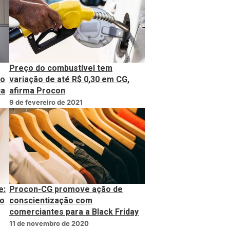
Preço do combustível tem
no
variação de até R$ 0,30 em CG,
ia
afirma Procon
9 de fevereiro de 2021
e:
Procon-CG promove ação de
xo
conscientização com
comerciantes para a Black Friday
11 de novembro de 2020