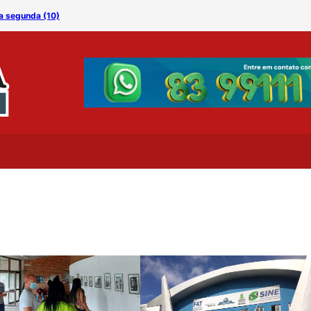
ta segunda (10)
Na volta do feriadão, Ca