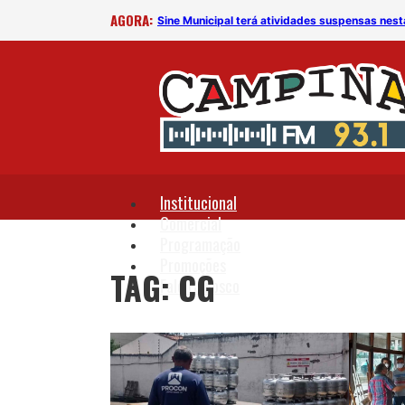
AGORA:
Sine Municipal terá atividades suspensas nes
Institucional
Comercial
Programação
Promoções
TAG: CG
Fale Conosco