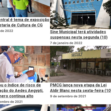
entral é tema de exposição
etaria de Cultura de CG
l de 2022
Sine Municipal terá atividades
suspensas nesta segunda (10)
7 de janeiro de 2022
u o índice de risco de
PMCG lança nova etapa da Lei
ração do Aedes Aegypti,
Aldir Blanc nesta sexta-feira (10
ero continua alto
9 de setembro de 2021
tembro de 2021