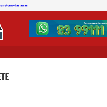
ra retorno das aulas
Romero define 1º de junho
ETE