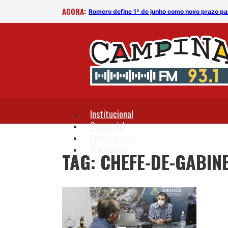
AGORA:
Romero define 1º de junho como novo prazo pa
Institucional
Comercial
Programação
Promoções
TAG: CHEFE-DE-GABIN
Fale Conosco