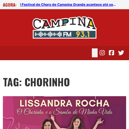
AGORA:
Turma do Chorinho se apresenta esta semana no Quintas Artísticas
I Festival de Choro de Campina Grande acontece até sexta (26)
TAG: CHORINHO