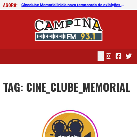
AGORA:
CineClube Memorial apresenta “Cinema Novo”, de Erick Rocha
Cineclube Memorial inicia nova temporada de exibições em Campina Grande
TAG: CINE_CLUBE_MEMORIAL