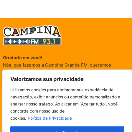
Grudada em você!
Nós, que fazemos a Campina Grande FM, queremos
agradecer a cada um dos ouvintes e internautas que nos
Valorizamos sua privacidade
acompanham sempre. É para vocês que a Rádio existe e por
vocês que as informações (informativas, de entretenimento,
Utilizamos cookies para aprimorar sua experiência de
promocionais e de conscientização) são realizadas.
navegação, exibir anúncios ou conteúdo personalizado e
CAMPINA FM - AO VIVO
analisar nosso tráfego. Ao clicar em “Aceitar tudo”, você
ESCUTE SEM PARAR!
BAIXE O NOSSO APP.
concorda com nosso uso de
© Campina FM 1978 – 2026.
Termos de Uso
|
Política de
cookies.
Política de Privacidade
Privacidade
Fala, ouvinte!
Desenvolvido pela
rox Publicidade