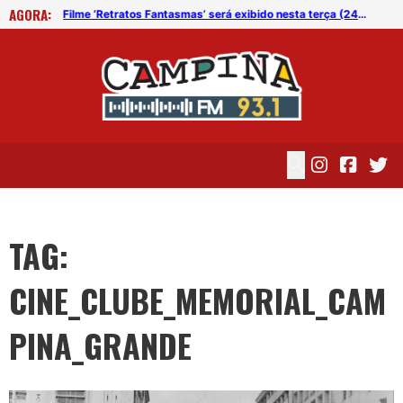
AGORA:
Filme ‘Retratos Fantasmas’ será exibido nesta terça (24) em Campina Grande
Filme ‘Retratos Fantasmas’ será exibido nesta terça (24) em Campina Grande
TAG:
CINE_CLUBE_MEMORIAL_CAM
PINA_GRANDE