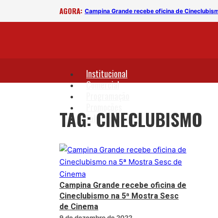
AGORA:
c de Cinema
Campina Grande recebe oficina de Cineclubis
Institucional
Comercial
Programação
Promoções
TAG: CINECLUBISMO
Fale Conosco
Campina Grande recebe oficina de
Cineclubismo na 5ª Mostra Sesc
de Cinema
9 de dezembro de 2022