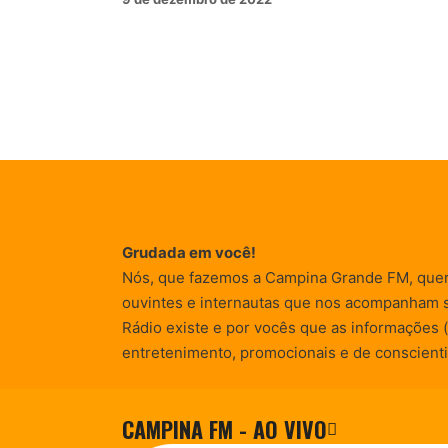
Grudada em você!
Nós, que fazemos a Campina Grande FM, que
ouvintes e internautas que nos acompanham 
Rádio existe e por vocês que as informações (
entretenimento, promocionais e de conscienti
CAMPINA FM - AO VIVO
© Campina FM 1978 – 2026.
Termos de Uso
|
Desenvolvido pela
rox Publicidade