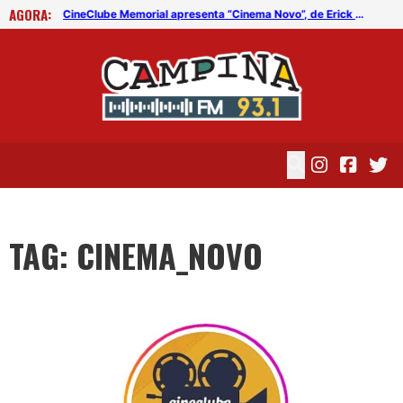
AGORA:
CineClube Memorial apresenta “Cinema Novo”, de Erick Rocha
CineClube Memorial apresenta “Cinema Novo”, de Erick Rocha
TAG: CINEMA_NOVO