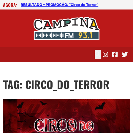
AGORA:
Circo do Terror contrata homens para desmonte da grande lona
RESULTADO – PROMOÇÃO: “Circo do Terror”
TAG: CIRCO_DO_TERROR