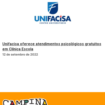
Unifacisa oferece atendimentos psicológicos gratuitos
em Clínica Escola
12 de setembro de 2022