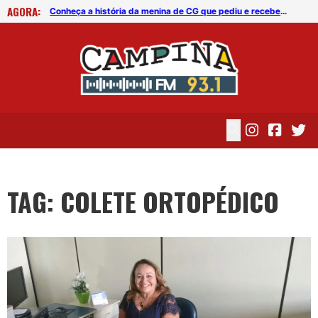
AGORA:
Conheça a história da menina de CG que pediu e recebeu um presente do Rei do Futebol
Conheça a história da menina de CG que pediu e recebeu um presente do Rei do Futebol
TAG: COLETE ORTOPÉDICO