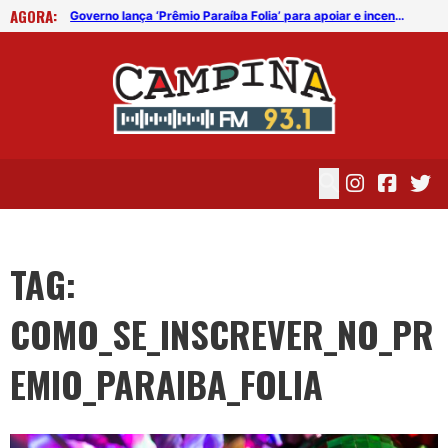
AGORA:
Governo lança ‘Prêmio Paraíba Folia’ para apoiar e incentivar agremiações carnavalescas
Governo lança ‘Prêmio Paraíba Folia’ para apoiar e incentivar agremiações carnavalescas
TAG:
COMO_SE_INSCREVER_NO_PR
EMIO_PARAIBA_FOLIA