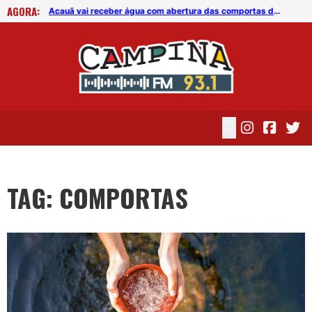
AGORA:
Acauã vai receber água com abertura das comportas de Boqueirão
Acauã vai receber água com abertura das comportas de Boqueirão
TAG: COMPORTAS