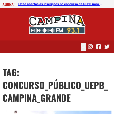
AGORA:
UEPB divulga edital de novo concurso público para docentes da Instituição
Estão abertas as inscrições no concurso da UEPB para professor
TAG:
CONCURSO_PÚBLICO_UEPB_
CAMPINA_GRANDE