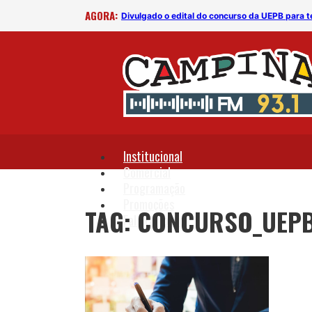
AGORA:
vos
Divulgado o edital do concurso da UEPB para t
Institucional
Comercial
Programação
Promoções
TAG: CONCURSO_UEP
Fale Conosco