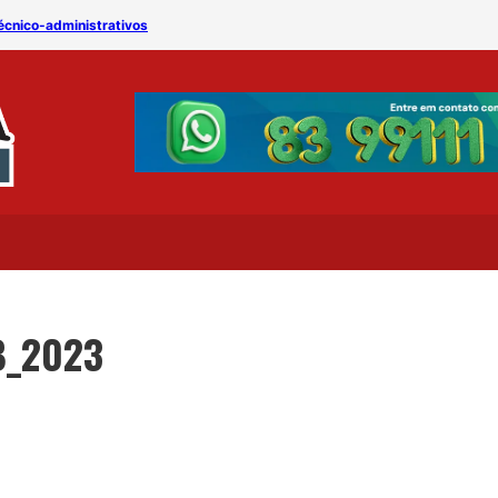
écnico-administrativos
Divulgado o edital do con
B_2023