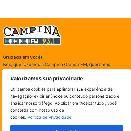
Grudada em você!
Nós, que fazemos a Campina Grande FM, queremos
agradecer a cada um dos ouvintes e internautas que nos
Valorizamos sua privacidade
acompanham sempre. É para vocês que a Rádio existe e por
vocês que as informações (informativas, de entretenimento,
Utilizamos cookies para aprimorar sua experiência de
promocionais e de conscientização) são realizadas.
navegação, exibir anúncios ou conteúdo personalizado e
CAMPINA FM - AO VIVO
analisar nosso tráfego. Ao clicar em “Aceitar tudo”, você
ESCUTE SEM PARAR!
BAIXE O NOSSO APP.
concorda com nosso uso de
© Campina FM 1978 – 2026.
Termos de Uso
|
Política de
cookies.
Política de Privacidade
Privacidade
Fala, ouvinte!
Desenvolvido pela
rox Publicidade