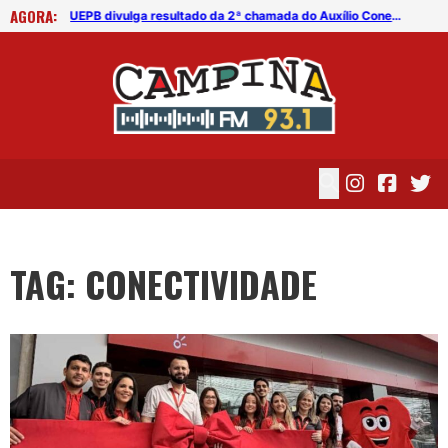
AGORA:
Fibra óptica submarina ligará Fortaleza a Sines, em Portugal
UEPB divulga resultado da 2ª chamada do Auxílio Conectividade
TAG: CONECTIVIDADE