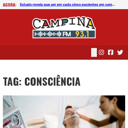
AGORA:
Estudo revela que um em cada cinco pacientes em coma tem consciência ativa
Estudo revela que um em cada cinco pacientes em coma tem consciência ativa
TAG: CONSCIÊNCIA