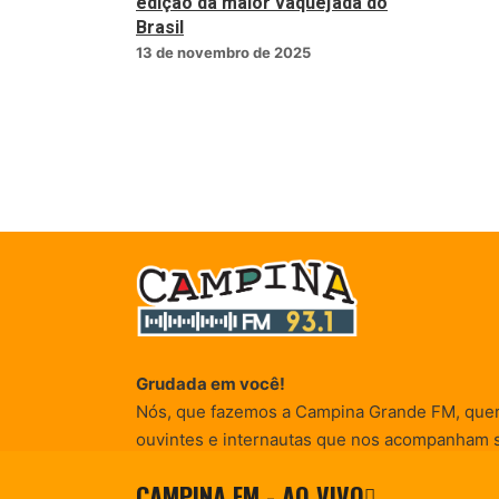
edição da maior vaquejada do
Brasil
13 de novembro de 2025
Grudada em você!
Nós, que fazemos a Campina Grande FM, que
ouvintes e internautas que nos acompanham 
Rádio existe e por vocês que as informações (
CAMPINA FM - AO VIVO
entretenimento, promocionais e de conscienti