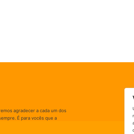
remos agradecer a cada um dos
sempre. É para vocês que a
informativas, de
zação) são realizadas.