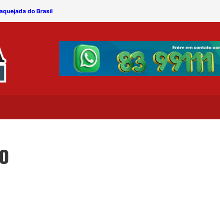
vaquejada do Brasil
Arena Pixbet realiza terce
ÃO