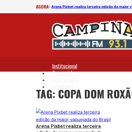
AGORA:
Arena Pixbet realiza terceira edição da maior 
Institucional
Comercial
Programação
Promoções
TAG: COPA DOM ROX
Fale Conosco
Arena Pixbet realiza terceira