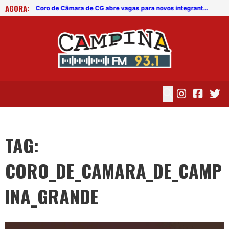
AGORA:
Coro de Câmara de CG realiza evento em prol da reforma do Mosteiro Santa Clara
Coro de Câmara de CG abre vagas para novos integrantes
TAG:
CORO_DE_CAMARA_DE_CAMP
INA_GRANDE