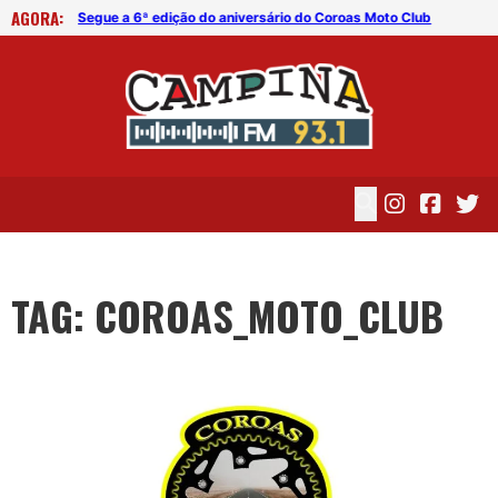
AGORA:
o Club
Segue a 6ª edição do aniversário do Coroas Moto Club
Seg
TAG: COROAS_MOTO_CLUB