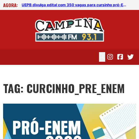
AGORA:
UEPB divulga edital com 350 vagas para cursinho pré-Enem
UEPB divulga edital com 350 vagas para cursinho pré-Enem
TAG: CURCINHO_PRE_ENEM