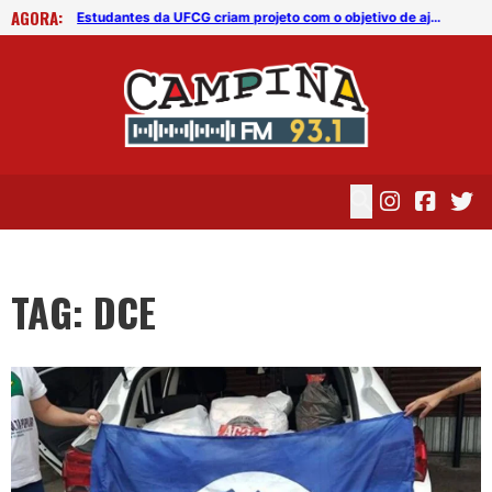
AGORA:
Estudantes da UFCG criam projeto com o objetivo de ajudar famílias carentes
Estudantes da UFCG criam projeto com o objetivo de ajudar famílias carentes
TAG: DCE