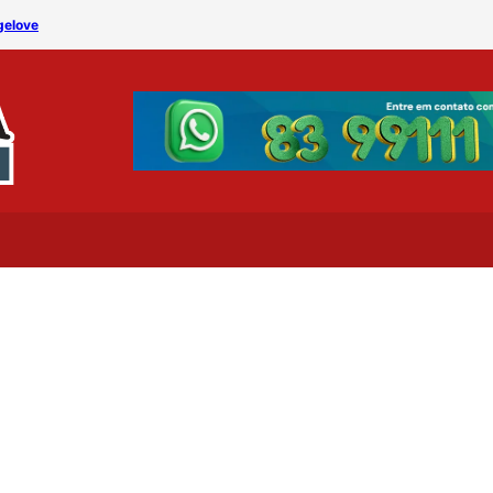
gelove
MÁQUINA DO TEMPO – Dep