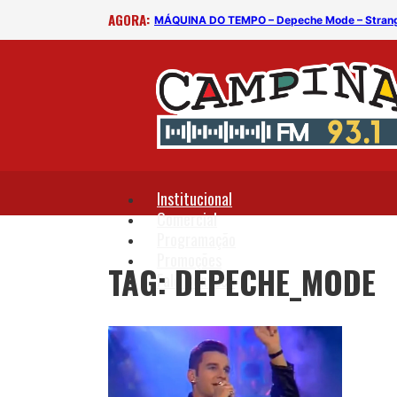
AGORA:
MÁQUINA DO TEMPO – Depeche Mode – Stran
Institucional
Comercial
Programação
Promoções
TAG: DEPECHE_MODE
Fale Conosco