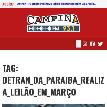
AGORA:
Detran-PB promove novo leilão eletrônico com 356 veículos
Detran-PB promove novo leilão eletrônico com 356 veículos
TAG:
DETRAN_DA_PARAIBA_REALIZ
A_LEILÃO_EM_MARÇO