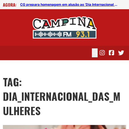
AGORA:
CG prepara homenagem em alusão ao ‘Dia Internacional das Mulheres’ com ações de cidadania e de resgate da autoestima
CG prepara homenagem em alusão ao ‘Dia Internacional das Mulheres’ com ações de cidadania e de resgate da autoestima
TAG:
DIA_INTERNACIONAL_DAS_M
ULHERES