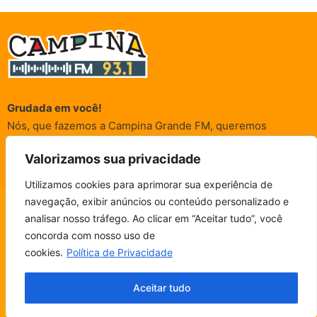
Grudada em você!
Nós, que fazemos a Campina Grande FM, queremos
agradecer a cada um dos ouvintes e internautas que nos
Valorizamos sua privacidade
acompanham sempre. É para vocês que a Rádio existe e por
vocês que as informações (informativas, de entretenimento,
Utilizamos cookies para aprimorar sua experiência de
promocionais e de conscientização) são realizadas.
navegação, exibir anúncios ou conteúdo personalizado e
CAMPINA FM - AO VIVO
analisar nosso tráfego. Ao clicar em “Aceitar tudo”, você
ESCUTE SEM PARAR!
BAIXE O NOSSO APP.
concorda com nosso uso de
© Campina FM 1978 – 2026.
Termos de Uso
|
Política de
cookies.
Política de Privacidade
Privacidade
Fala, ouvinte!
Desenvolvido pela
rox Publicidade
Aceitar tudo