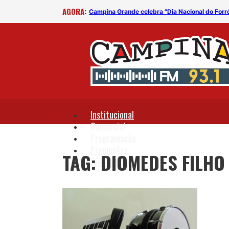
AGORA:
)
Campina Grande celebra “Dia Nacional do Forr
Institucional
Comercial
Programação
Promoções
TAG: DIOMEDES FILHO
Fale Conosco