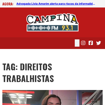
AGORA:
Advogada Lívia Amorim alerta para riscos da informalidade
Advogada Lívia Amorim alerta para riscos da informalidade
TAG: DIREITOS
TRABALHISTAS