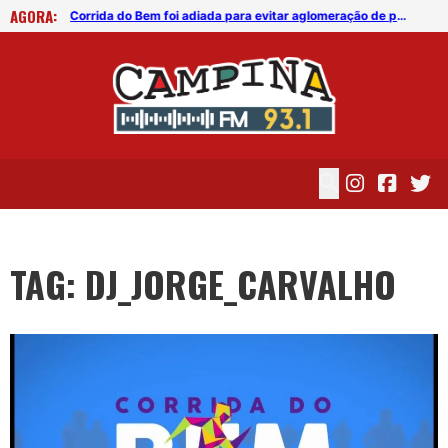
AGORA:
Corrida do Bem foi adiada para evitar aglomeração de pessoas
Corrida do Bem foi adiada para evitar aglomeração de pessoas
TAG: DJ_JORGE_CARVALHO