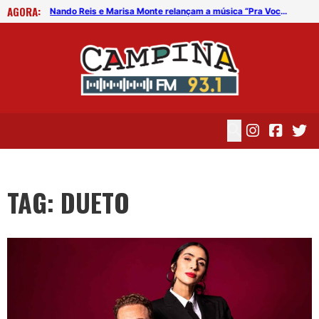
AGORA:
Nando Reis e Marisa Monte relançam a música “Pra Você Guardei o Amor”
Nando Reis e Marisa Monte relançam a música “Pra Você Guardei o Amor”
TAG: DUETO