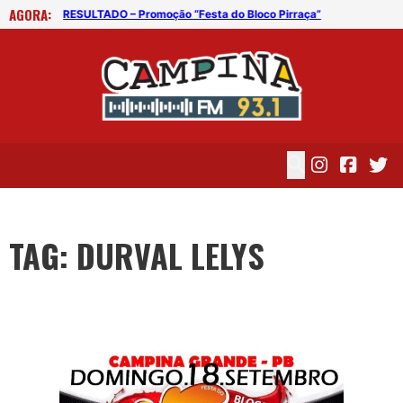
AGORA:
”
RESULTADO – Promoção “Festa do Bloco Pirraça”
RES
TAG: DURVAL LELYS