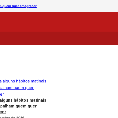
ham quem quer emagrecer
Estudo descobre por que 
alguns hábitos matinais
apalham quem quer
cer
zembro de 2016