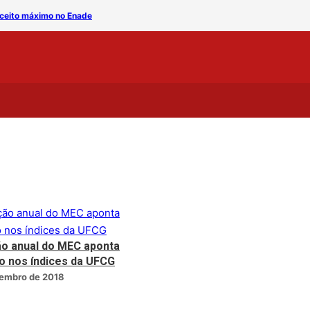
máximo no Enade
Avaliação anual do MEC a
ão anual do MEC aponta
o nos índices da UFCG
zembro de 2018