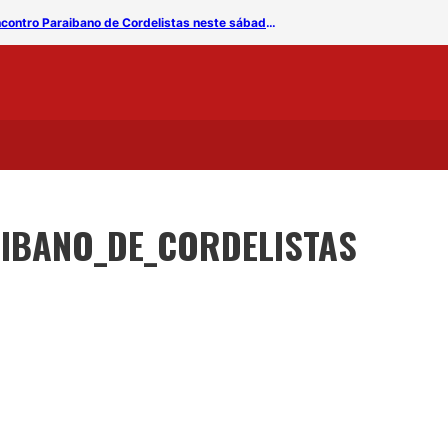
Feira central de Campina Grande recebe o V Encontro Paraibano de Cordelistas neste sábado (25)
IBANO_DE_CORDELISTAS