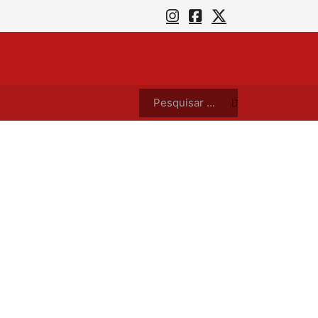
Feira central de Campina Grande recebe o V Encontro Paraibano de Cordelistas neste sábado (25)
Pesquisar ...