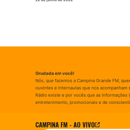
Grudada em você!
Nós, que fazemos a Campina Grande FM, que
ouvintes e internautas que nos acompanham 
Rádio existe e por vocês que as informações (
entretenimento, promocionais e de conscienti
CAMPINA FM - AO VIVO
© Campina FM 1978 – 2026.
Termos de Uso
|
Desenvolvido pela
rox Publicidade