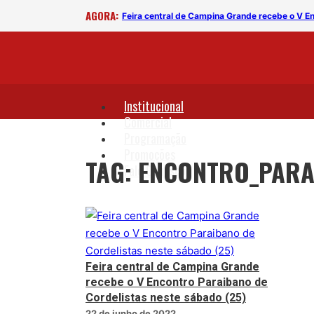
AGORA:
Feira central de Campina Grande recebe o V Encontro Paraibano de Cordelistas neste sábado (25)
Institucional
Comercial
Programação
Promoções
TAG: ENCONTRO_PARA
Fale Conosco
Feira central de Campina Grande
recebe o V Encontro Paraibano de
Cordelistas neste sábado (25)
22 de junho de 2022