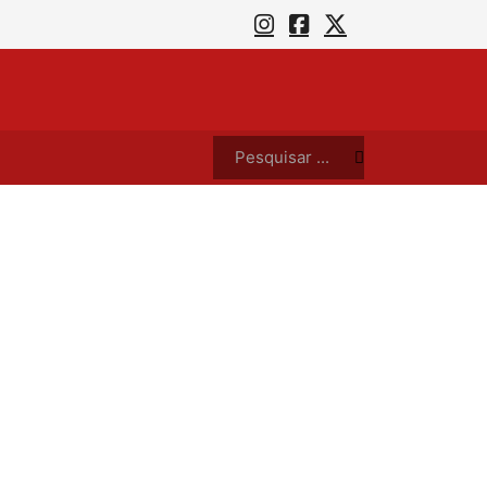
CG terá frota de ônibus reforçada neste domingo (18) para “Enem dos Concursos” e jogo decisivo da Série D
Pesquisar ...