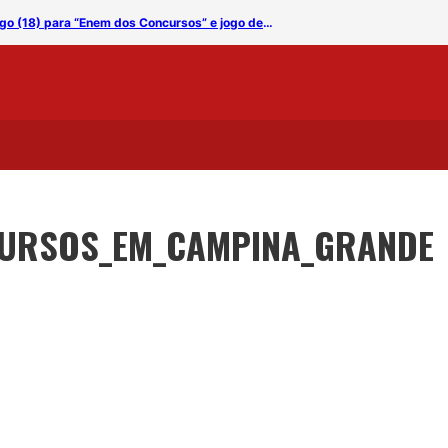
CG terá frota de ônibus reforçada neste domingo (18) para “Enem dos Concursos” e jogo decisivo da Série D
CURSOS_EM_CAMPINA_GRANDE