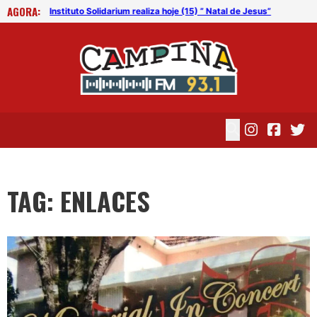
AGORA:
esus”
Instituto Solidarium realiza hoje (15) ” Natal de Jesus”
Inst
TAG: ENLACES