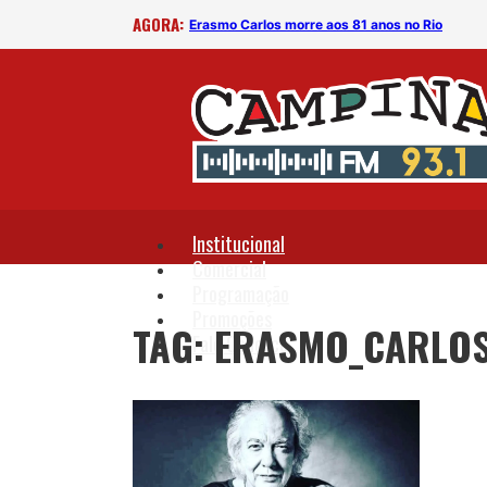
AGORA:
Erasmo Carlos morre aos 81 anos no Rio
Institucional
Comercial
Programação
Promoções
TAG: ERASMO_CARLO
Fale Conosco