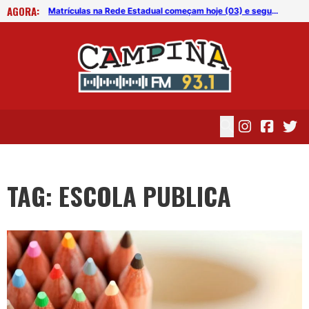
AGORA:
Matrículas na Rede Estadual começam hoje (03) e seguem até o dia (21)
Matrículas na Rede Estadual começam hoje (03) e seguem até o dia (21)
TAG: ESCOLA PUBLICA