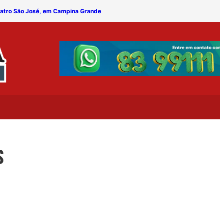
Teatro São José, em Campina Grande
Projeto Matriz traz ‘AsPa
S