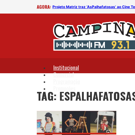
AGORA:
 Campina Grande
Projeto Matriz traz ‘AsPalhafatosas’ ao Cine 
Institucional
Comercial
Programação
Promoções
TAG: ESPALHAFATOSA
Fale Conosco